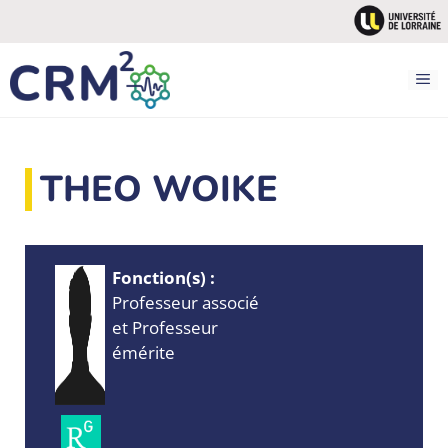
Aller
au
contenu
M
THEO WOIKE
Fonction(s) :
Professeur associé
et Professeur
émérite