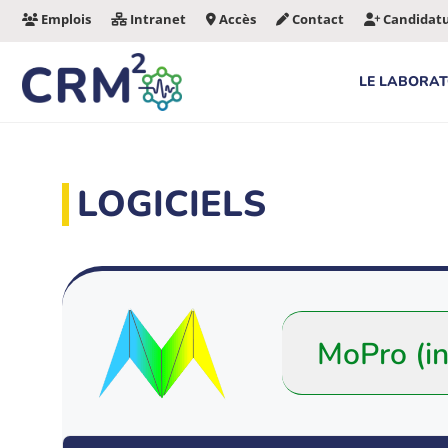
Aller
Emplois
Intranet
Accès
Contact
Candidat
au
contenu
LE LABORAT
LOGICIELS
MoPro (in