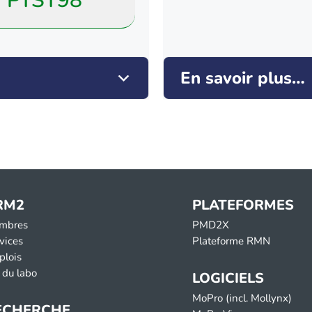
PTST98
En savoir plus…
RM2
PLATEFORMES
mbres
PMD2X
vices
Plateforme RMN
plois
 du labo
LOGICIELS
MoPro (incl. Mollynx)
ECHERCHE