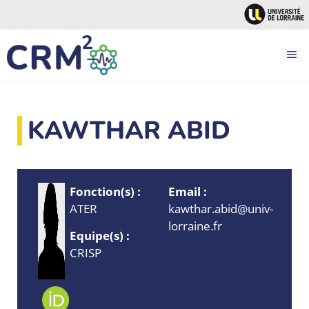
Aller
au
contenu
M
KAWTHAR ABID
Fonction(s) :
Email :
ATER
kawthar.abid@univ-
lorraine.fr
Equipe(s) :
CRISP