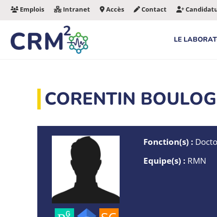
Aller
Emplois
Intranet
Accès
Contact
Candidat
au
contenu
LE LABORAT
CORENTIN BOULO
Fonction(s) :
Docto
Equipe(s) :
RMN