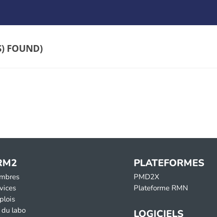
)
RM2
PLATEFORMES
mbres
PMD2X
vices
Plateforme RMN
plois
 du labo
LOGICIELS