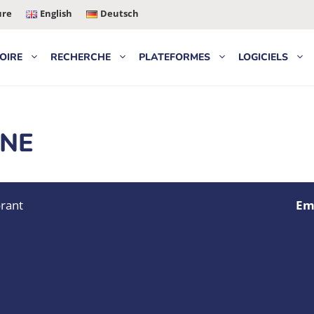
ure
English
Deutsch
OIRE
RECHERCHE
PLATEFORMES
LOGICIELS
GNE
rant
Ema