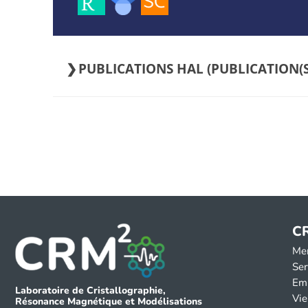
PUBLICATIONS HAL (
C
Me
Ser
Em
Laboratoire de Cristallographie,
Vie
Résonance Magnétique et Modélisations