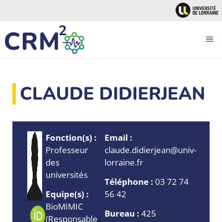
Aller
au
contenu
M
CLAUDE DIDIERJEAN
Fonction(s) :
Email :
Professeur
claude.didierjean@univ-
des
lorraine.fr
universités
Téléphone :
03 72 74
Equipe(s) :
56 42
BioMIMIC
Bureau :
425
(Responsable