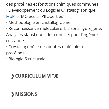
des protéines et fonctions chimiques communes.
• Développement du Logiciel Cristallographique
MoPro
(MOlecular PROperties)
• Méthodologie en cristallographie
• Reconnaissance moléculaire. Liaisons hydrogène.
Analyses statistiques des contacts pour l’ingénierie
cristalline
• Crystallogenèse des petites molécules et
protéines.
• Biologie Structurale.
CURRICULUM VITÆ
Doctorat 1989-1993. UPR Biologie
MISSIONS
Structurale. IBMC. Strasbourg. France
Postdoctorat, 1993-1995. Yale University.
co-responsable d’équipe BioMod
Mol. Biol. Biochem. Dept., New Haven. USA.