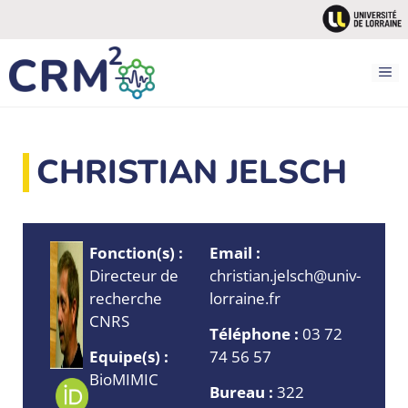
Aller
au
contenu
M
CHRISTIAN JELSCH
Fonction(s) :
Email :
Directeur de
christian.jelsch@univ-
recherche
lorraine.fr
CNRS
Téléphone :
03 72
Equipe(s) :
74 56 57
BioMIMIC
Bureau :
322