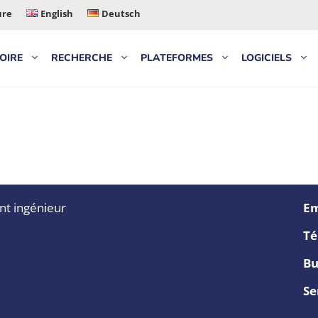
ure
English
Deutsch
OIRE
RECHERCHE
PLATEFORMES
LOGICIELS
nt ingénieur
Em
Té
Bu
Se