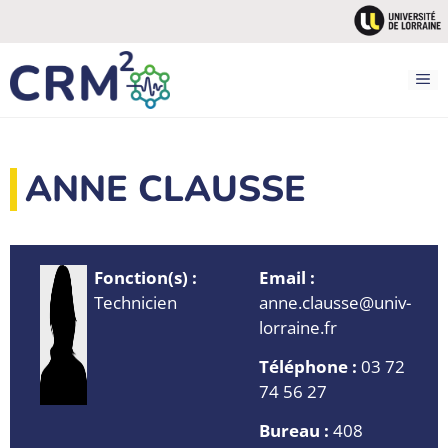
Aller
au
contenu
M
ANNE CLAUSSE
Fonction(s) :
Email :
Technicien
anne.clausse@univ-
lorraine.fr
Téléphone :
03 72
74 56 27
Bureau :
408