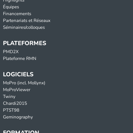
Équipes
Financements
Partenariats et Réseaux
Séminaires/colloques
PLATEFORMES
PMD2X
Plateforme RMN
LOGICIELS
MoPro (incl. Mollynx)
MoProViewer
Twiny
Chardi2015
PTST98
Geminography
FORMATION