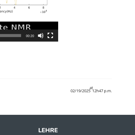
00:20
at
02/19/2025
12h47 p.m.
LEHRE