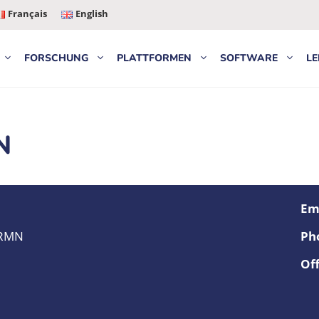
Français
English
FORSCHUNG
PLATTFORMEN
SOFTWARE
LE
N
Ema
RMN
Ph
Off