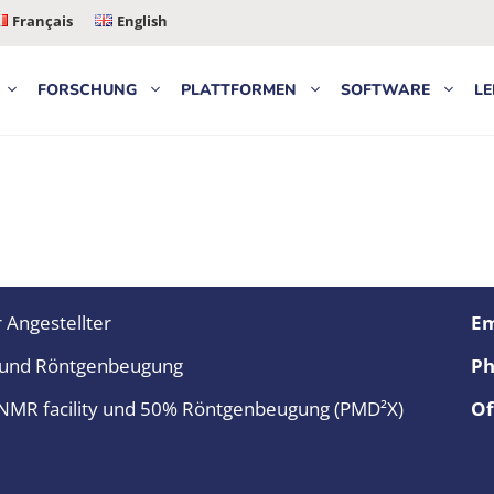
Français
English
FORSCHUNG
PLATTFORMEN
SOFTWARE
LE
 Angestellter
Em
und Röntgenbeugung
Ph
MR facility und 50% Röntgenbeugung (PMD²X)
Of