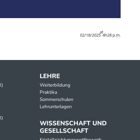
at
02/18/2025
4h28 p.m.
LEHRE
X)
Weiterbildung
Praktika
Sommerschulen
Lehrunterlagen
X)
WISSENSCHAFT UND
GESELLSCHAFT
Kristallzüchtungswettbewerb