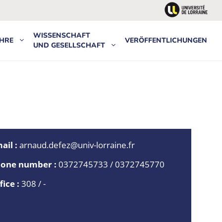
WISSENSCHAFT
HRE
VERÖFFENTLICHUNGEN
UND GESELLSCHAFT
ail :
arnaud.defez@univ-lorraine.fr
one number :
0372745733 / 0372745770
fice :
308 / -