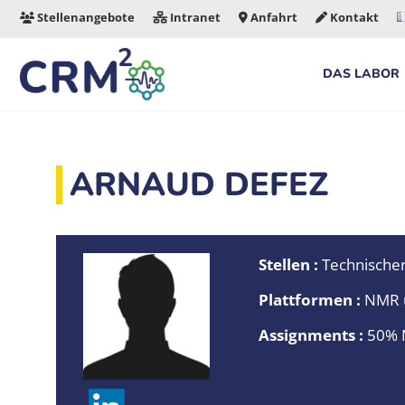
Zum
Stellenangebote
Intranet
Anfahrt
Kontakt
Inhalt
springen
DAS LABOR
ARNAUD DEFEZ
Stellen :
Technischer
Plattformen :
NMR 
Assignments :
50% N