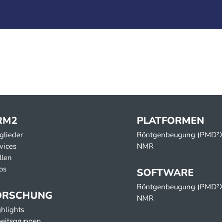
RM2
PLATFORMEN
glieder
Röntgenbeugung (PMD²
vices
NMR
llen
os
SOFTWARE
Röntgenbeugung (PMD²
ORSCHUNG
NMR
hlights
eitsgruppen