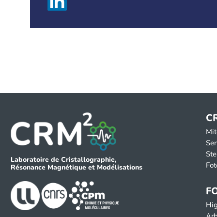
C
Mit
Ser
Ste
Laboratoire de Cristallographie,
Fot
Résonance Magnétique et Modélisations
F
Hig
Arb