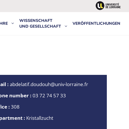
WISSENSCHAFT
HRE
VERÖFFENTLICHUNGEN
UND GESELLSCHAFT
il :
abdelatif.doudouh@univ-lorraine.fr
one number :
03 72 74 57 33
ice :
308
partment :
Kristallzucht