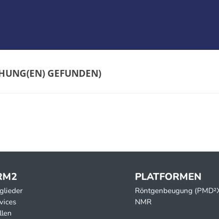
)
RM2
PLATFORMEN
glieder
Röntgenbeugung (PMD²
vices
NMR
llen