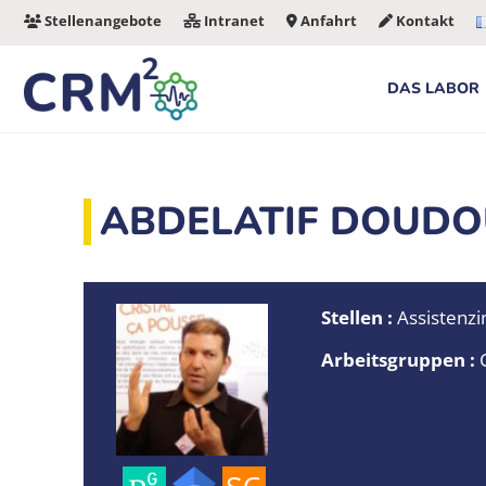
Zum
Stellenangebote
Intranet
Anfahrt
Kontakt
Inhalt
springen
DAS LABOR
ABDELATIF DOUD
Stellen :
Assistenzi
Arbeitsgruppen :