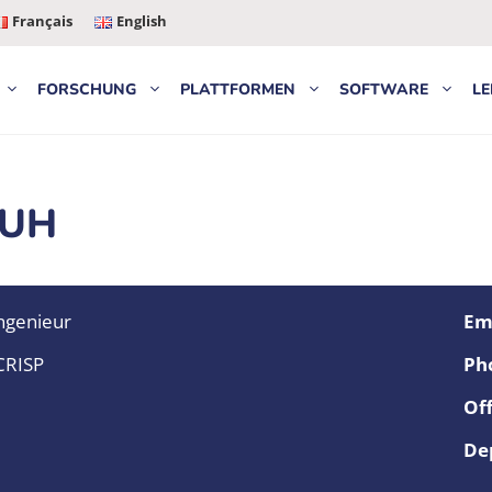
Français
English
FORSCHUNG
PLATTFORMEN
SOFTWARE
LE
OUH
ngenieur
Ema
CRISP
Ph
Off
De